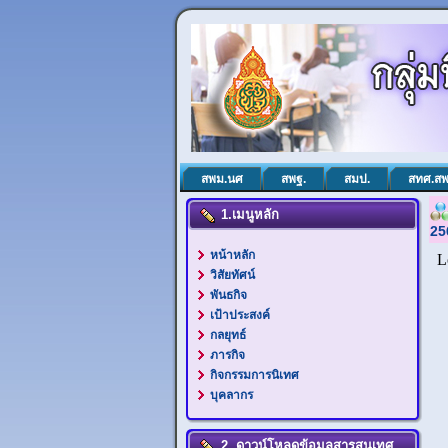
สพม.นศ
สพฐ.
สมป.
สทศ.สพ
1.เมนูหลัก
25
หน้าหลัก
วิสัยทัศน์
พันธกิจ
เป้าประสงค์
กลยุทธ์
ภารกิจ
กิจกรรมการนิเทศ
บุคลากร
2. ดาวน์โหลดข้อมูลสารสนเทศ