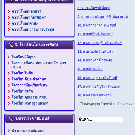
8. นายเฉลิมชาติ ลิ่มกุล
ดาวน์โหลดเอกสาร
9. นางสาววรกัญญา พิทักษ์พลานนท์
ดาวน์โหลดเกียรติบัตร
ดาวน์โหลดคำสั่ง
10. นางสาวธฤตา ชนะสิทธิ์
ดาวน์โหลดวาระการประชุม
11. นายศรีรักษ์ เรืองรัตน์
12. นางสาวเพ็ญพักตร์ ช่วยพันธ์
3. โรงเรียนโครงการพิเศษ
13. นายรณชัย จันทร์แก้ว
โรงเรียนวิถีพุทธ
14. นายวีระศักดิ์ วิ่งชิงชัย
โครงการพัฒนาทักษะภาษาอังกฤษฯ
CEFR
15. นายจิรพล ลิวา
โรงเรียนในฝัน
16. นางสาวบุศรา เต็มลักษมี
โรงเรียนดีประจำตำบล
โครงการห้องเรียนพิเศษ
17. นางสาวขวัญจิรา รัตนพงษ์
โรงเรียนสุจริต
18. นางจิราพร อินทรักษ์
โรงเรียนคุณธรรม สพฐ.
โรงเรียนมาตรฐานสากล
แก้ไขล่าสุด (วันอังคารที่ 10 มิถุนายน 2
4.ข่าวประชาสัมพันธ์
ข่าวการอบรมสัมมนา