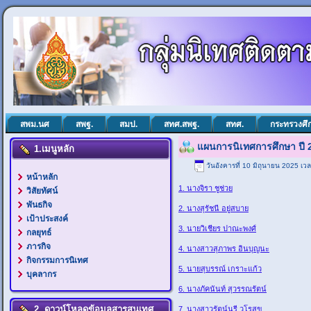
สพม.นศ
สพฐ.
สมป.
สทศ.สพฐ.
สทศ.
กระทรวงศึ
แผนการนิเทศการศึกษา ปี 
1.เมนูหลัก
วันอังคารที่ 10 มิถุนายน 2025 เว
หน้าหลัก
1. นางจิรา ชูช่วย
วิสัยทัศน์
พันธกิจ
2. นางสุรัชนี อยู่สบาย
เป้าประสงค์
3. นายวิเชียร ปาณะพงศ์
กลยุทธ์
ภารกิจ
4. นางสาวสุภาพร อินบุญนะ
กิจกรรมการนิเทศ
5. นายสุบรรณ์ เกราะแก้ว
บุคลากร
6. นางภัคนันท์ สุวรรณรัตน์
2. ดาวน์โหลดข้อมูลสารสนเทศ
7. นางสาวรัตน์นรี วโรสุข