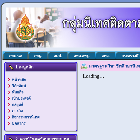
สพม.นศ
สพฐ.
สมป.
สทศ.สพฐ.
สทศ.
กระทรวงศึ
มาตรฐานวิชาชีพศึกษานิเท
1.เมนูหลัก
หน้าหลัก
วิสัยทัศน์
พันธกิจ
เป้าประสงค์
กลยุทธ์
ภารกิจ
กิจกรรมการนิเทศ
บุคลากร
2. ดาวน์โหลดข้อมูลสารสนเทศ