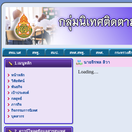
สพม.นศ
สพฐ.
สมป.
สทศ.สพฐ.
สทศ.
กระทรวงศึ
นายจิรพล ลิวา
1.เมนูหลัก
หน้าหลัก
วิสัยทัศน์
พันธกิจ
เป้าประสงค์
กลยุทธ์
ภารกิจ
กิจกรรมการนิเทศ
บุคลากร
2. ดาวน์โหลดข้อมูลสารสนเทศ